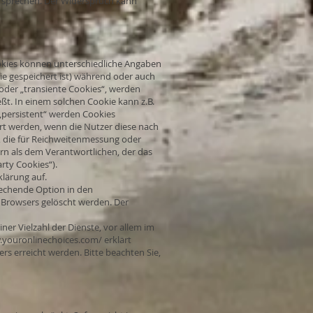
ersprechen. Der Widerspruch kann
ookies können unterschiedliche Angaben
ie gespeichert ist) während oder auch
oder „transiente Cookies“, werden
ßt. In einem solchen Cookie kann z.B.
„persistent“ werden Cookies
ert werden, wenn die Nutzer diese nach
, die für Reichweitenmessung oder
rn als dem Verantwortlichen, der das
rty Cookies“).
lärung auf.
rechende Option in den
 Browsers gelöscht werden. Der
er Vielzahl der Dienste, vor allem im
.youronlinechoices.com/
erklärt
s erreicht werden. Bitte beachten Sie,