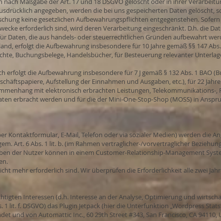
 nach Maßgabe der Art. 17 und 18 DSGVO gelöscht oder in ihrer Verarbeitun
sdrücklich angegeben, werden die bei uns gespeicherten Daten gelöscht, s
öschung keine gesetzlichen Aufbewahrungspflichten entgegenstehen. Sofern 
Zwecke erforderlich sind, wird deren Verarbeitung eingeschränkt. D.h. die D
B. für Daten, die aus handels- oder steuerrechtlichen Gründen aufbewahrt w
nd, erfolgt die Aufbewahrung insbesondere für 10 Jahre gemäß §§ 147 Abs. 1 
hte, Buchungsbelege, Handelsbücher, für Besteuerung relevanter Unterlagen
ch erfolgt die Aufbewahrung insbesondere für 7 J gemäß § 132 Abs. 1 BAO (
schäftspapiere, Aufstellung der Einnahmen und Ausgaben, etc.), für 22 J
sammenhang mit elektronisch erbrachten Leistungen, Telekommunikations-, 
aten erbracht werden und für die der Mini-One-Stop-Shop (MOSS) in Ansp
per Kontaktformular, E-Mail, Telefon oder via sozialer Medien) werden die 
Art. 6 Abs. 1 lit. b. (im Rahmen vertraglicher-/vorvertraglicher Beziehungen),
aben der Nutzer können in einem Customer-Relationship-Management Syste
en.
cht mehr erforderlich sind. Wir überprüfen die Erforderlichkeit alle zwei Jahr
tigten Interessen (d.h. Interesse an der Analyse, Optimierung und wirtscha
 1 lit. f. DSGVO) das Plugin Jetpack (hier die Unterfunktion „Wordpress Stats“
et und von Automattic Inc., 60 29th Street #343, San Francisco, CA 94110, 