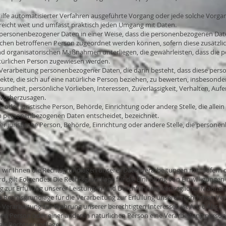
 Hilfe automatisierter Verfahren ausgeführte Vorgang oder jede solche Vo
reicht weit und umfasst praktisch jeden Umgang mit Daten.
personenbezogener Daten in einer Weise, dass die personenbezogenen Dat
ischen betroffenen Person zugeordnet werden können, sofern diese zusätzl
 organisatorischen Maßnahmen unterliegen, die gewährleisten, dass die 
natürlichen Person zugewiesen werden.
en Verarbeitung personenbezogener Daten, die darin besteht, dass diese p
te, die sich auf eine natürliche Person beziehen, zu bewerten, insbesond
esundheit, persönliche Vorlieben, Interessen, Zuverlässigkeit, Verhalten, Auf
 vorherzusagen.
he oder juristische Person, Behörde, Einrichtung oder andere Stelle, die all
n personenbezogenen Daten entscheidet, bezeichnet.
der juristische Person, Behörde, Einrichtung oder andere Stelle, die person
wir Ihnen die Rechtsgrundlagen unserer Datenverarbeitungen mit. Sofern d
 gilt Folgendes: Die Rechtsgrundlage für die Einholung von Einwilligungen ist
ung zur Erfüllung unserer Leistungen und Durchführung vertraglicher Maß
ie Rechtsgrundlage für die Verarbeitung zur Erfüllung unserer rechtlichen Verpf
erarbeitung zur Wahrung unserer berechtigten Interessen ist Art. 6 Abs. 1 li
nen Person oder einer anderen natürlichen Person eine Verarbeitung perso
 als Rechtsgrundlage.