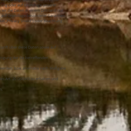
chtung oder auf Grundlage unserer
n wir die Daten in einem Drittland nur
B. auf Grundlage besonderer Garantien,
das „Privacy Shield“) oder Beachtung
kunft über diese Daten sowie auf
htigung der Sie betreffenden
 werden, bzw. alternativ nach Maßgabe
des Art. 20 DSGVO zu erhalten und
n.