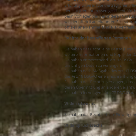
Erfüllung unserer (vor)vertraglichen Pfl
berechtigten Interessen geschieht. Vorbe
beim Vorliegen der besonderen Vorausset
wie der offiziell anerkannten Feststell
offiziell anerkannter spezieller vertrag
Rechte der betroffenen Personen
Sie haben das Recht, eine Bestätigung 
weitere Informationen und Kopie der D
Sie haben entsprechend. Art. 16 DSGVO 
unrichtigen Daten zu verlangen.
Sie haben nach Maßgabe des Art. 17 DS
des Art. 18 DSGVO eine Einschränkung d
Sie haben das Recht zu verlangen, dass 
deren Übermittlung an andere Verantwor
Sie haben ferner gem. Art. 77 DSGVO da
Widerrufsrecht
Sie haben das Recht, erteilte Einwillig
Widerspruchsrecht