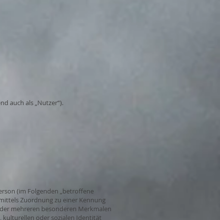
d auch als „Nutzer“).
 Person (im Folgenden „betroffene
re mittels Zuordnung zu einer Kennung
m oder mehreren besonderen Merkmalen
 kulturellen oder sozialen Identität