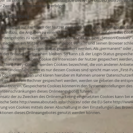
 der Sie betreffenden Daten nach Maßgabe des Art. 21 DSGVO jederzeit wid
r Zwecke der Direktwerbung erfolgen.
 Direktwerbung
zeichnet, die auf Rechnern der Nutzer gespeichert werden. Innerhalb der C
rimär dazu, die Angaben zu einem Nutzer (bzw. dem Gerät auf dem das Cook
ineangebotes zu speichern. Als temporäre Cookies, bzw. „Session-Cookies“ 
n, nachdem ein Nutzer ein Onlineangebot verlässt und seinen Browser schlie
nlineshop oder ein Login-Status gespeichert werden. Als „permanent“ oder 
n des Browsers gespeichert bleiben. So kann z.B. der Login-Status gespeich
en in einem solchen Cookie die Interessen der Nutzer gespeichert werden
 „Third-Party-Cookie“ werden Cookies bezeichnet, die von anderen Anbiete
en (andernfalls, wenn es nur dessen Cookies sind spricht man von „First-Pa
Cookies einsetzen und klären hierüber im Rahmen unserer Datenschutzerk
ookies auf ihrem Rechner gespeichert werden, werden sie gebeten die entsp
deaktivieren. Gespeicherte Cookies können in den Systemeinstellungen des
onseinschränkungen dieses Onlineangebotes führen.
nsatz der zu Zwecken des Onlinemarketing eingesetzten Cookies kann bei ein
nische Seite
http://www.aboutads.info/choices/
oder die EU-Seite
http://www
ung von Cookies mittels deren Abschaltung in den Einstellungen des Browser
unktionen dieses Onlineangebotes genutzt werden können.