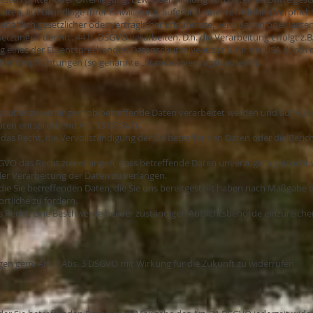
ichten, auf Grundlage Ihrer Einwilligung, aufgrund einer rechtlichen Verpfli
haltlich gesetzlicher oder vertraglicher Erlaubnisse, verarbeiten oder lasse
zungen der Art. 44 ff. DSGVO verarbeiten. D.h. die Verarbeitung erfolgt z.
ung eines der EU entsprechenden Datenschutzniveaus (z.B. für die USA durch 
licher Verpflichtungen (so genannte „Standardvertragsklauseln“).
darüber zu verlangen, ob betreffende Daten verarbeitet werden und auf Aus
aten entsprechend Art. 15 DSGVO.
das Recht, die Vervollständigung der Sie betreffenden Daten oder die Beric
GVO das Recht zu verlangen, dass betreffende Daten unverzüglich gelöscht
er Verarbeitung der Daten zu verlangen.
die Sie betreffenden Daten, die Sie uns bereitgestellt haben nach Maßgabe 
tliche zu fordern.
s Recht, eine Beschwerde bei der zuständigen Aufsichtsbehörde einzureiche
ungen gem. Art. 7 Abs. 3 DSGVO mit Wirkung für die Zukunft zu widerrufen