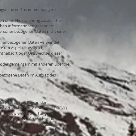
rgangsreihe im Zusammenhang mit
en ohne Hinzuziehung zusätzlicher
ichen Informationen gesondert
personenbezogenen Daten nicht einer
ersonenbezogenen Daten verwendet
ere um Aspekte bezüglich
enthaltsort oder Ortswechsel dieser
ein oder gemeinsam mit anderen über die
enbezogene Daten im Auftrag des
ie Rechtsgrundlage in der
 Art. 6 Abs. 1 lit. a und Art. 7 DSGVO,
nahmen sowie Beantwortung von
lichtungen ist Art. 6 Abs. 1 lit. c
t. f DSGVO. Für den Fall, dass
nenbezogener Daten erforderlich