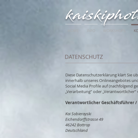
kaiskipho
HOME
INFO
WORKSHOPS
K
DATENSCHUTZ
Diese Datenschutzerklärung klärt Sie 
innerhalb unseres Onlineangebotes und
Social Media Profile auf (nachfolgend g
„Verarbeitung“ oder „Verantwortlicher“
Verantwortlicher Geschäftsführer /
Kai Sobierayski
Eichendorffstrasse 49
46242 Bottrop
Deutschland