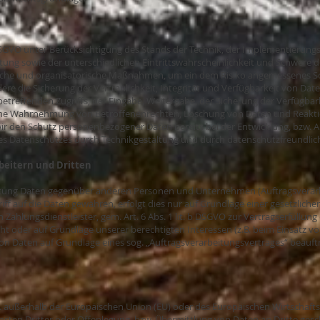
SGVO unter Berücksichtigung des Stands der Technik, der Implementierungs
ng sowie der unterschiedlichen Eintrittswahrscheinlichkeit und Schwere des
ische und organisatorische Maßnahmen, um ein dem Risiko angemessenes Sc
 die Sicherung der Vertraulichkeit, Integrität und Verfügbarkeit von Date
betreffenden Zugriffs, der Eingabe, Weitergabe, der Sicherung der Verfügba
 eine Wahrnehmung von Betroffenenrechten, Löschung von Daten und Reakt
wir den Schutz personenbezogener Daten bereits bei der Entwicklung, bzw.
es Datenschutzes durch Technikgestaltung und durch datenschutzfreundlich
eitern und Dritten
tung Daten gegenüber anderen Personen und Unternehmen (Auftragsverarbei
ff auf die Daten gewähren, erfolgt dies nur auf Grundlage einer gesetzlichen
Zahlungsdienstleister, gem. Art. 6 Abs. 1 lit. b DSGVO zur Vertragserfüllung er
ieht oder auf Grundlage unserer berechtigten Interessen (z.B. beim Einsatz v
von Daten auf Grundlage eines sog. „Auftragsverarbeitungsvertrages“ beauft
.h. außerhalb der Europäischen Union (EU) oder des Europäischen Wirtschaft
n Dritter oder Offenlegung, bzw. Übermittlung von Daten an Dritte geschie