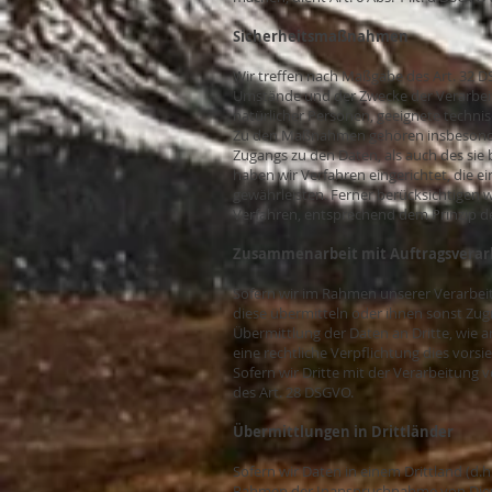
Sicherheitsmaßnahmen
Wir treffen nach Maßgabe des Art. 32 D
Umstände und der Zwecke der Verarbeitu
natürlicher Personen, geeignete techn
Zu den Maßnahmen gehören insbesondere
Zugangs zu den Daten, als auch des sie 
haben wir Verfahren eingerichtet, die
gewährleisten. Ferner berücksichtigen 
Verfahren, entsprechend dem Prinzip d
Zusammenarbeit mit Auftragsverarb
Sofern wir im Rahmen unserer Verarbei
diese übermitteln oder ihnen sonst Zugri
Übermittlung der Daten an Dritte, wie an 
eine rechtliche Verpflichtung dies vors
Sofern wir Dritte mit der Verarbeitung 
des Art. 28 DSGVO.
Übermittlungen in Drittländer
Sofern wir Daten in einem Drittland (d
Rahmen der Inanspruchnahme von Dienste