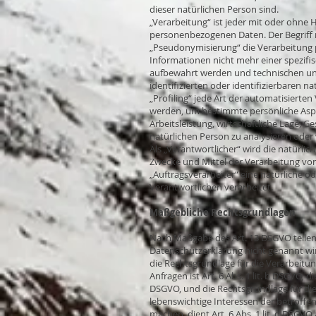
dieser natürlichen Person sind.
„Verarbeitung“ ist jeder mit oder ohne
personenbezogenen Daten. Der Begriff 
„Pseudonymisierung“ die Verarbeitung 
Informationen nicht mehr einer spezif
aufbewahrt werden und technischen und
identifizierten oder identifizierbaren 
„Profiling“ jede Art der automatisiert
werden, um bestimmte persönliche Aspek
Arbeitsleistung, wirtschaftliche Lage, G
natürlichen Person zu analysieren oder
Als „Verantwortlicher“ wird die natürlic
Zwecke und Mittel der Verarbeitung vo
„Auftragsverarbeiter“ eine natürliche o
Verantwortlichen verarbeitet.
Maßgebliche Rechtsgrundlagen
Nach Maßgabe des Art. 13 DSGVO teilen 
Datenschutzerklärung nicht genannt wird,
die Rechtsgrundlage für die Verarbeit
Anfragen ist Art. 6 Abs. 1 lit. b DSGVO, d
DSGVO, und die Rechtsgrundlage für die V
lebenswichtige Interessen der betroffe
machen, dient Art. 6 Abs. 1 lit. d DSGVO