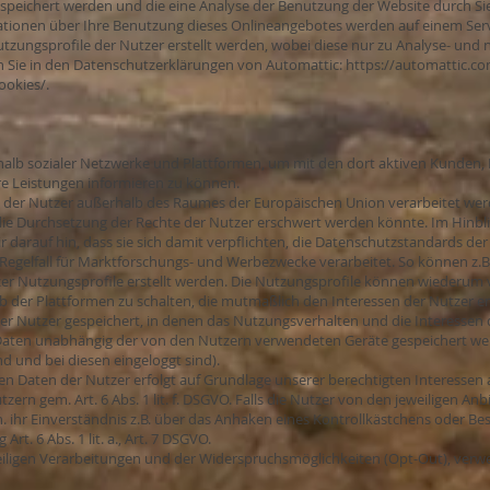
speichert werden und die eine Analyse der Benutzung der Website durch Si
ationen über Ihre Benutzung dieses Onlineangebotes werden auf einem Serv
zungsprofile der Nutzer erstellt werden, wobei diese nur zu Analyse- und
n Sie in den Datenschutzerklärungen von Automattic:
https://automattic.co
ookies/
.
halb sozialer Netzwerke und Plattformen, um mit den dort aktiven Kunden,
e Leistungen informieren zu können.
en der Nutzer außerhalb des Raumes der Europäischen Union verarbeitet we
. die Durchsetzung der Rechte der Nutzer erschwert werden könnte. Im Hinbl
wir darauf hin, dass sie sich damit verpflichten, die Datenschutzstandards de
Regelfall für Marktforschungs- und Werbezwecke verarbeitet. So können z.
er Nutzungsprofile erstellt werden. Die Nutzungsprofile können wiederum
 der Plattformen zu schalten, die mutmaßlich den Interessen der Nutzer 
der Nutzer gespeichert, in denen das Nutzungsverhalten und die Interessen
Daten unabhängig der von den Nutzern verwendeten Geräte gespeichert we
nd und bei diesen eingeloggt sind).
 Daten der Nutzer erfolgt auf Grundlage unserer berechtigten Interessen a
n gem. Art. 6 Abs. 1 lit. f. DSGVO. Falls die Nutzer von den jeweiligen Anbi
ihr Einverständnis z.B. über das Anhaken eines Kontrollkästchens oder Best
rt. 6 Abs. 1 lit. a., Art. 7 DSGVO.
eweiligen Verarbeitungen und der Widerspruchsmöglichkeiten (Opt-Out), verwe