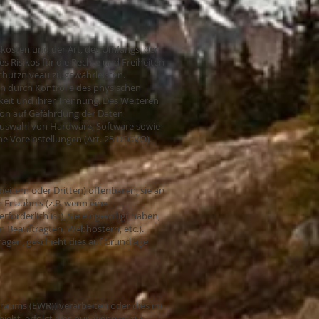
kosten und der Art, des Umfangs, der
 Risikos für die Rechte und Freiheiten
hutzniveau zu gewährleisten.
n durch Kontrolle des physischen
rkeit und ihrer Trennung. Des Weiteren
ion auf Gefährdung der Daten
 Auswahl von Hardware, Software sowie
e Voreinstellungen (Art. 25 DSGVO).
tern oder Dritten) offenbaren, sie an
 Erlaubnis (z.B. wenn eine
forderlich ist), Sie eingewilligt haben,
on Beauftragten, Webhostern, etc.).
ragen, geschieht dies auf Grundlage
sraums (EWR)) verarbeiten oder dies im
ht, erfolgt dies nur, wenn es zur