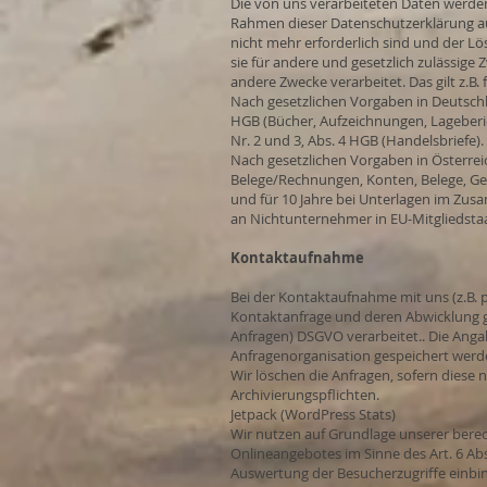
Die von uns verarbeiteten Daten werden
Rahmen dieser Datenschutzerklärung au
nicht mehr erforderlich sind und der L
sie für andere und gesetzlich zulässige 
andere Zwecke verarbeitet. Das gilt z.
Nach gesetzlichen Vorgaben in Deutschla
HGB (Bücher, Aufzeichnungen, Lageberic
Nr. 2 und 3, Abs. 4 HGB (Handelsbriefe).
Nach gesetzlichen Vorgaben in Österrei
Belege/Rechnungen, Konten, Belege, Ge
und für 10 Jahre bei Unterlagen im Zu
an Nichtunternehmer in EU-Mitgliedsta
Kontaktaufnahme
Bei der Kontaktaufnahme mit uns (z.B. 
Kontaktanfrage und deren Abwicklung gem. 
Anfragen) DSGVO verarbeitet.. Die Ang
Anfragenorganisation gespeichert werd
Wir löschen die Anfragen, sofern diese ni
Archivierungspflichten.
Jetpack (WordPress Stats)
Wir nutzen auf Grundlage unserer berech
Onlineangebotes im Sinne des Art. 6 Abs.
Auswertung der Besucherzugriffe einbind