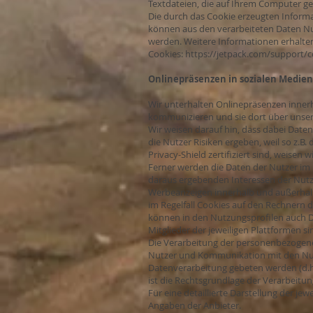
Textdateien, die auf Ihrem Computer ge
Die durch das Cookie erzeugten Inform
können aus den verarbeiteten Daten Nut
werden. Weitere Informationen erhalte
Cookies:
https://jetpack.com/support/c
Onlinepräsenzen in sozialen Medien
Wir unterhalten Onlinepräsenzen inner
kommunizieren und sie dort über unser
Wir weisen darauf hin, dass dabei Dat
die Nutzer Risiken ergeben, weil so z.B
Privacy-Shield zertifiziert sind, weisen 
Ferner werden die Daten der Nutzer im 
daraus ergebenden Interessen der Nutz
Werbeanzeigen innerhalb und außerhalb
im Regelfall Cookies auf den Rechnern 
können in den Nutzungsprofilen auch 
Mitglieder der jeweiligen Plattformen si
Die Verarbeitung der personenbezogenen
Nutzer und Kommunikation mit den Nutzer
Datenverarbeitung gebeten werden (d.h. 
ist die Rechtsgrundlage der Verarbeitung A
Für eine detaillierte Darstellung der j
Angaben der Anbieter.