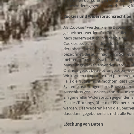
Sie können der künftigen Verarbeitung
insbesondere gegen die Verarbeitung fü
Cookies und Widerspruchsrecht bei
Als „Cookies“ werden kleine Dateien be
gespeichert werden. Ein Cookie dient p
nach seinem Besuch innerhalb eines Onl
Cookies bezeichnet, die gelöscht werde
der Inhalt eines Warenkorbs in einem O
bezeichnet, die auch nach dem Schließe
mehreren Tagen aufsuchen. Ebenso könn
Marketingzwecke verwendet werden. Als
Onlineangebot betreibt, angeboten werd
Wir können temporäre und permanente 
Falls die Nutzer nicht möchten, dass C
Systemeinstellungen ihres Browsers zu 
Ausschluss von Cookies kann zu Funkti
Ein genereller Widerspruch gegen den Ei
Fall des Trackings, über die US-amerika
werden. Des Weiteren kann die Speicher
dass dann gegebenenfalls nicht alle F
Löschung von Daten