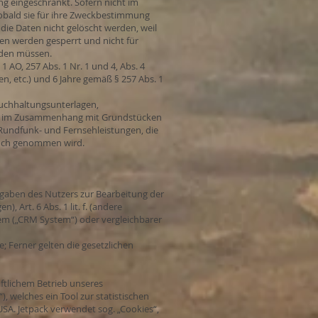
g eingeschränkt. Sofern nicht im
obald sie für ihre Zweckbestimmung
die Daten nicht gelöscht werden, weil
aten werden gesperrt und nicht für
erden müssen.
AO, 257 Abs. 1 Nr. 1 und 4, Abs. 4
, etc.) und 6 Jahre gemäß § 257 Abs. 1
Buchhaltungsunterlagen,
ahre im Zusammenhang mit Grundstücken
Rundfunk- und Fernsehleistungen, die
ruch genommen wird.
Angaben des Nutzers zur Bearbeitung der
 Art. 6 Abs. 1 lit. f. (andere
m („CRM System“) oder vergleichbarer
e; Ferner gelten die gesetzlichen
ftlichem Betrieb unseres
), welches ein Tool zur statistischen
USA. Jetpack verwendet sog. „Cookies“,