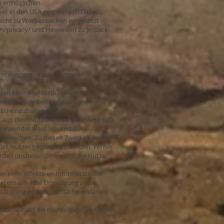
e ermöglichen.
er in den USA gespeichert. Dabei
 nicht zu Werbezwecken eingesetzt
m/privacy/
und Hinweisen zu Jetpack-
 Interessenten und Nutzern
rden können. Hierdurch können sich für
ick auf US-Anbieter die unter dem
r EU einzuhalten.
B. aus dem Nutzungsverhalten und sich
 verwendet werden, um z.B.
entsprechen. Zu diesen Zwecken werden
 der Nutzer gespeichert werden. Ferner
rden (insbesondere wenn die Nutzer
n einer effektiven Information der
etern um eine Einwilligung in die
ätigung einer Schaltfläche erklären)
isen wir auf die nachfolgend verlinkten