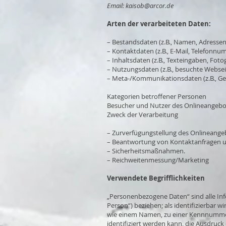
Email:
kaisob@arcor.de
Arten der verarbeiteten Daten:
– Bestandsdaten (z.B., Namen, Adressen
– Kontaktdaten (z.B., E-Mail, Telefonnu
– Inhaltsdaten (z.B., Texteingaben, Fotog
– Nutzungsdaten (z.B., besuchte Webseite
– Meta-/Kommunikationsdaten (z.B., Ge
Kategorien betroffener Personen
Besucher und Nutzer des Onlineangebot
Zweck der Verarbeitung
– Zurverfügungstellung des Onlineangeb
– Beantwortung von Kontaktanfragen 
– Sicherheitsmaßnahmen.
– Reichweitenmessung/Marketing
Verwendete Begrifflichkeiten
„Personenbezogene Daten“ sind alle Info
Person“) beziehen; als identifizierbar 
wie einem Namen, zu einer Kennnummer
identifiziert werden kann, die Ausdruck 